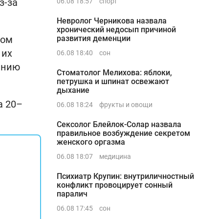
з-за
06.08 18:57
спорт
Невролог Черникова назвала
хронический недосып причиной
том
развития деменции
 их
06.08 18:40
сон
ению
Стоматолог Мелихова: яблоки,
петрушка и шпинат освежают
дыхание
а 20–
06.08 18:24
фрукты и овощи
Сексолог Блейлок-Солар назвала
правильное возбуждение секретом
женского оргазма
06.08 18:07
медицина
Психиатр Крупин: внутриличностный
конфликт провоцирует сонный
паралич
06.08 17:45
сон