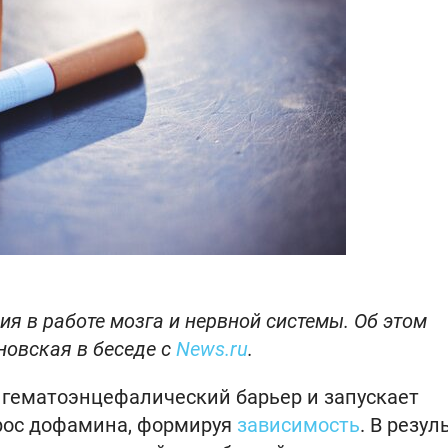
я в работе мозга и нервной системы. Об этом
новская в беседе с
News.ru
.
з гематоэнцефалический барьер и запускает
рос дофамина, формируя
зависимость
. В резул