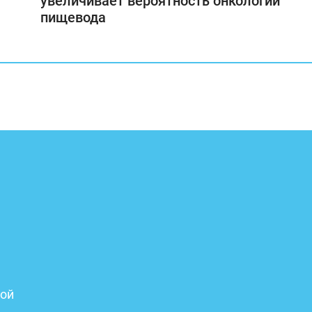
увеличивает вероятность онкологии
пищевода
бой