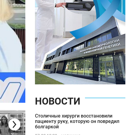
НОВОСТИ
Столичные хирурги восстановили
"Качество жизни": врач рассказала,
почему весной обостряется
пациенту руку, которую он повредил
выпадение волос
болгаркой