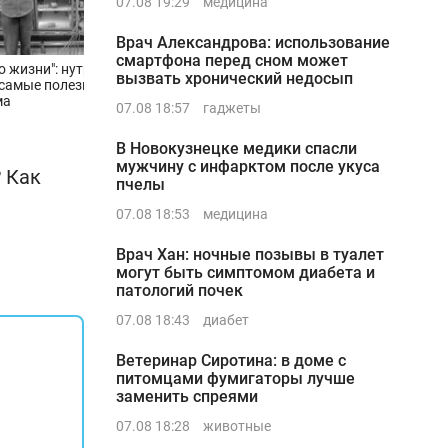
07.08 19:29
медицина
Врач Александрова: использование
смартфона перед сном может
о жизни": нутрициолог
вызвать хронический недосып
самые полезные масла для
ма
07.08 18:57
гаджеты
В Новокузнецке медики спасли
мужчину с инфарктом после укуса
 Как
пчелы
07.08 18:53
медицина
Врач Хан: ночные позывы в туалет
могут быть симптомом диабета и
патологий почек
07.08 18:43
диабет
Ветеринар Сиротина: в доме с
питомцами фумигаторы лучше
заменить спреями
07.08 18:28
животные