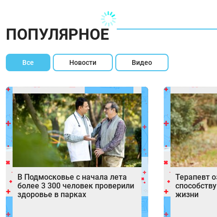
ПОПУЛЯРНОЕ
Все
Новости
Видео
В Подмосковье с начала лета
Терапевт о
более 3 300 человек проверили
способств
здоровье в парках
жизни