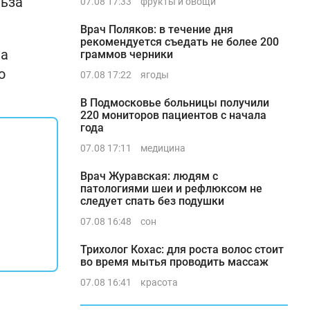
льза
07.08 17:33
фрукты и овощи
Врач Поляков: в течение дня
рекомендуется съедать не более 200
на
граммов черники
о
07.08 17:22
ягоды
В Подмосковье больницы получили
220 мониторов пациентов с начала
года
07.08 17:11
медицина
Врач Журавская: людям с
патологиями шеи и рефлюксом не
следует спать без подушки
07.08 16:48
сон
Трихолог Кохас: для роста волос стоит
во время мытья проводить массаж
07.08 16:41
красота