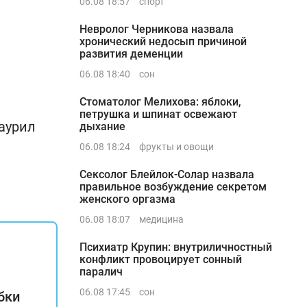
06.08 18:57
спорт
Невролог Черникова назвала
хронический недосып причиной
развития деменции
06.08 18:40
сон
Стоматолог Мелихова: яблоки,
петрушка и шпинат освежают
аурил
дыхание
06.08 18:24
фрукты и овощи
Сексолог Блейлок-Солар назвала
правильное возбуждение секретом
женского оргазма
06.08 18:07
медицина
Психиатр Крупин: внутриличностный
конфликт провоцирует сонный
паралич
06.08 17:45
сон
бки