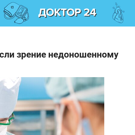
асли зрение недоношенному