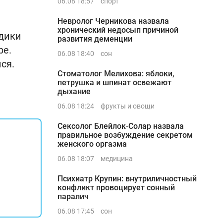
06.08 18:57
спорт
Невролог Черникова назвала
хронический недосып причиной
едики
развития деменции
ре.
06.08 18:40
сон
ся.
Стоматолог Мелихова: яблоки,
петрушка и шпинат освежают
дыхание
06.08 18:24
фрукты и овощи
Сексолог Блейлок-Солар назвала
правильное возбуждение секретом
женского оргазма
06.08 18:07
медицина
Психиатр Крупин: внутриличностный
конфликт провоцирует сонный
паралич
06.08 17:45
сон