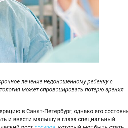
срочное лечение недоношенному ребенку с
атология может спровоцировать потерю зрения,
ацию в Санкт-Петербург, однако его состоян
ать и ввести малышу в глаза специальный
ический рост
сосудов
, который мог быть стать