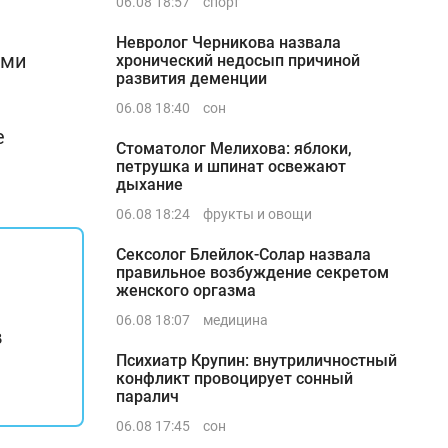
06.08 18:57
спорт
Невролог Черникова назвала
ыми
хронический недосып причиной
развития деменции
06.08 18:40
сон
е
Стоматолог Мелихова: яблоки,
петрушка и шпинат освежают
дыхание
06.08 18:24
фрукты и овощи
Сексолог Блейлок-Солар назвала
правильное возбуждение секретом
женского оргазма
06.08 18:07
медицина
в
Психиатр Крупин: внутриличностный
конфликт провоцирует сонный
паралич
06.08 17:45
сон