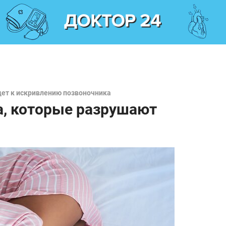
дет к искривлению позвоночника
а, которые разрушают