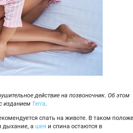
ушительное действие на позвоночник. Об этом
 с изданием
Terra
.
екомендуется спать на животе. В таком полож
я дыхание, а
шея
и спина остаются в