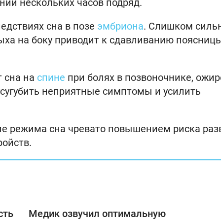
ии нескольких часов подряд.
ледствиях сна в позе
эмбриона
. Слишком силь
дыха на боку приводит к сдавливанию поясниц
т сна на
спине
при болях в позвоночнике, ожир
 усугубить неприятные симптомы и усилить
твие режима сна чревато повышением риска раз
ройств.
сть
Медик озвучил оптимальную