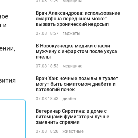
07.08 19:29
медицина
Врач Александрова: использование
ное
смартфона перед сном может
ы и
вызвать хронический недосып
07.08 18:57
гаджеты
В Новокузнецке медики спасли
ении,
мужчину с инфарктом после укуса
пчелы
07.08 18:53
медицина
Врач Хан: ночные позывы в туалет
вития
могут быть симптомом диабета и
патологий почек
07.08 18:43
диабет
Ветеринар Сиротина: в доме с
питомцами фумигаторы лучше
заменить спреями
07.08 18:28
животные