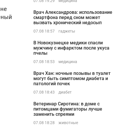
07.08 19:29
медицина
 не
Врач Александрова: использование
еный
смартфона перед сном может
вызвать хронический недосып
07.08 18:57
гаджеты
В Новокузнецке медики спасли
мужчину с инфарктом после укуса
пчелы
07.08 18:53
медицина
Врач Хан: ночные позывы в туалет
могут быть симптомом диабета и
патологий почек
07.08 18:43
диабет
Ветеринар Сиротина: в доме с
питомцами фумигаторы лучше
заменить спреями
07.08 18:28
животные