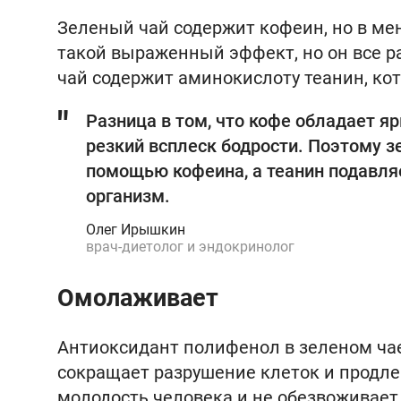
Зеленый чай содержит кофеин, но в ме
такой выраженный эффект, но он все р
чай содержит аминокислоту теанин, кот
Разница в том, что кофе обладает я
резкий всплеск бодрости. Поэтому з
помощью кофеина, а теанин подавляе
организм.
Олег Ирышкин
врач-диетолог и эндокринолог
Омолаживает
Антиоксидант полифенол в зеленом ча
сокращает разрушение клеток и продлев
молодость человека и не обезвоживает