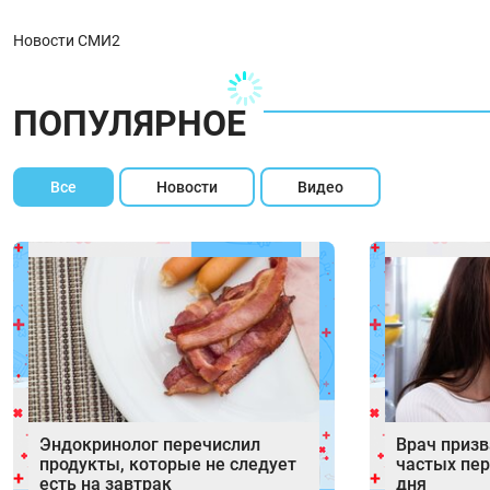
Новости СМИ2
ПОПУЛЯРНОЕ
Все
Новости
Видео
Эндокринолог перечислил
Врач призв
продукты, которые не следует
частых пер
есть на завтрак
дня