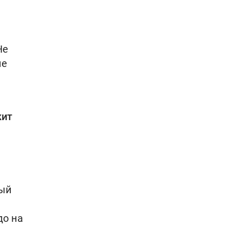
Не
ие
жит
рый
до на