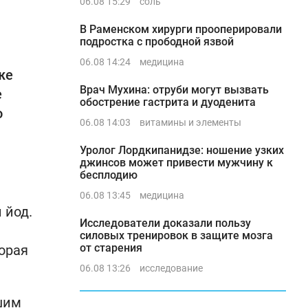
06.08 15:29
соль
В Раменском хирурги прооперировали
подростка с прободной язвой
06.08 14:24
медицина
же
Врач Мухина: отруби могут вызвать
е
обострение гастрита и дуоденита
о
06.08 14:03
витамины и элементы
Уролог Лордкипанидзе: ношение узких
джинсов может привести мужчину к
бесплодию
06.08 13:45
медицина
 йод.
Исследователи доказали пользу
силовых тренировок в защите мозга
от старения
орая
06.08 13:26
исследование
шим