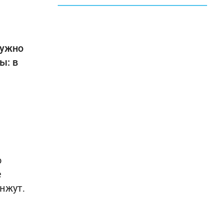
нужно
ы: в
о
е
нжут.