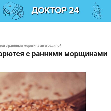
ются с ранними морщинами и сединой
борются с ранними морщинами