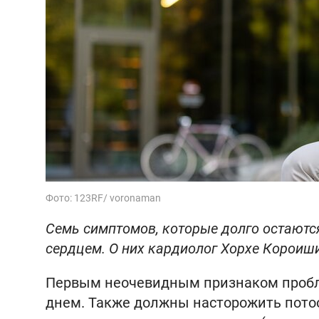
Фото: 123RF/ voronaman
Семь симптомов, которые долго остаютс
сердцем. О них кардиолог Хорхе Короиши
Первым неочевидным признаком проб
днем. Также должны насторожить пото