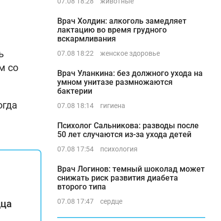
07.08 18:28
животные
Врач Холдин: алкоголь замедляет
лактацию во время грудного
вскармливания
ь
07.08 18:22
женское здоровье
м со
Врач Уланкина: без должного ухода на
умном унитазе размножаются
бактерии
огда
07.08 18:14
гигиена
Психолог Сальникова: разводы после
50 лет случаются из-за ухода детей
07.08 17:54
психология
Врач Логинов: темный шоколад может
снижать риск развития диабета
второго типа
07.08 17:47
сердце
дца