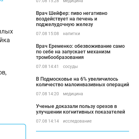
07.08 15:28
медицина
Врач Шейфер: пиво негативно
воздействует на печень и
поджелудочную железу
илых
07.08 15:08
напитки
йка
Врач Еременко: обезвоживание само
по себе на запускает механизм
тромбообразования
07.08 14:41
сосуды
ов,
В Подмосковье на 6% увеличилось
количество малоинвазивных операций
07.08 14:20
медицина
Ученые доказали пользу орехов в
улучшении когнитивных показателей
07.08 14:14
исследование