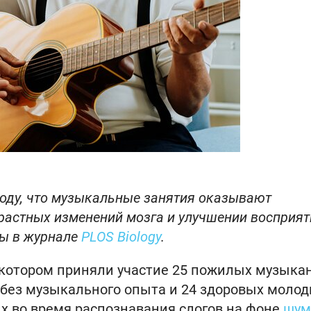
оду, что музыкальные занятия оказывают
растных изменений мозга и улучшении восприят
ны в журнале
PLOS Biology
.
котором приняли участие 25 пожилых музыкан
 без музыкального опыта и 24 здоровых моло
х во время распознавания слогов на фоне
шум