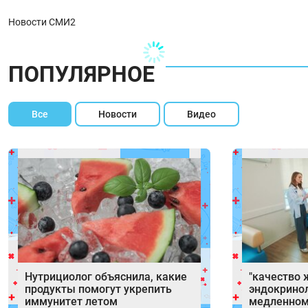
Новости СМИ2
ПОПУЛЯРНОЕ
Все
Новости
Видео
Нутрициолог объяснила, какие
"качество 
продукты помогут укрепить
эндокринол
иммунитет летом
медленном