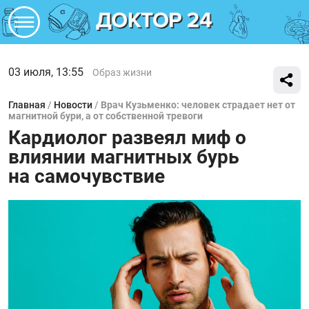
03 июля, 13:55
Образ жизни
Главная
/
Новости
/
Врач Кузьменко: человек страдает нет от
магнитной бури, а от собственной тревоги
Кардиолог развеял миф о
влиянии магнитных бурь
на самочувствие