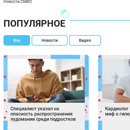
Новости СМИ2
ПОПУЛЯРНОЕ
Все
Новости
Видео
Специалист указал на
Кардиолог
опасность распространения
миф о гипе
лудомании среди подростков