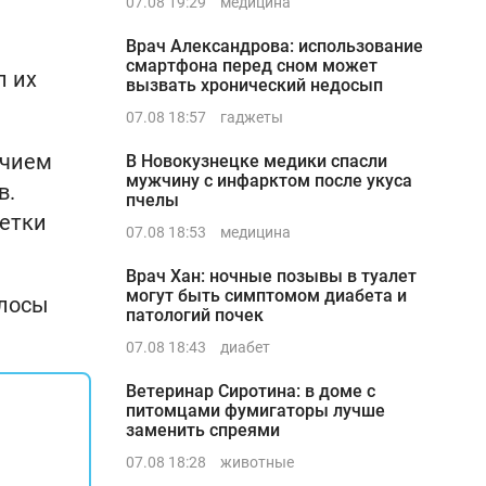
07.08 19:29
медицина
Врач Александрова: использование
смартфона перед сном может
л их
вызвать хронический недосып
07.08 18:57
гаджеты
ичием
В Новокузнецке медики спасли
мужчину с инфарктом после укуса
в.
пчелы
летки
07.08 18:53
медицина
Врач Хан: ночные позывы в туалет
могут быть симптомом диабета и
олосы
патологий почек
07.08 18:43
диабет
Ветеринар Сиротина: в доме с
питомцами фумигаторы лучше
заменить спреями
07.08 18:28
животные