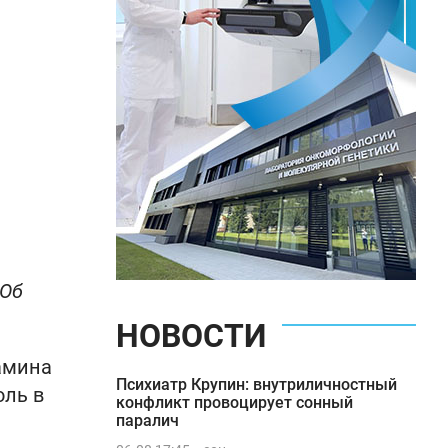
 Об
НОВОСТИ
амина
Психиатр Крупин: внутриличностный
оль в
конфликт провоцирует сонный
паралич