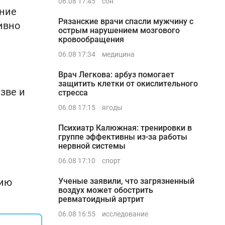
06.08 17:45
сон
яние
Рязанские врачи спасли мужчину с
ивно
острым нарушением мозгового
кровообращения
06.08 17:34
медицина
Врач Легкова: арбуз помогает
защитить клетки от окислительного
зве и
стресса
06.08 17:15
ягоды
Психиатр Калюжная: тренировки в
группе эффективны из-за работы
нервной системы
06.08 17:10
спорт
нию
Ученые заявили, что загрязненный
воздух может обострить
ревматоидный артрит
06.08 16:55
исследование