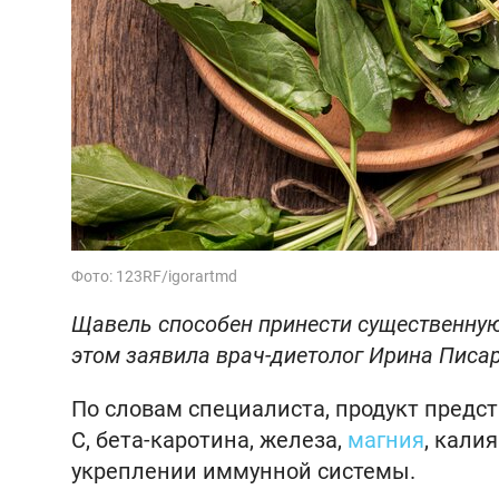
Фото: 123RF/igorartmd
Щавель способен принести существенную
этом заявила врач-диетолог Ирина Писар
По словам специалиста, продукт предс
C, бета-каротина, железа,
магния
, кали
укреплении иммунной системы.