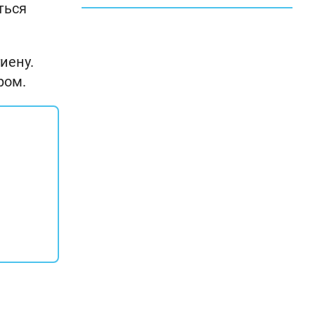
ться
иену.
ром.