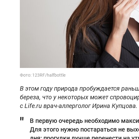
Фото: 123RF/halfbottle
В этом году природа пробуждается раньш
береза, что у некоторых может спровоци
с Life.ru врач-аллерголог Ирина Купцова.
В первую очередь необходимо макси
Для этого нужно постараться не вых
дня: прогулки лучше перенести на ут