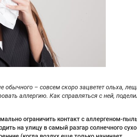
е обычного – совсем скоро зацветет ольха, лещ
ровать аллергию. Как справляться с ней, подел
мально ограничить контакт с аллергеном-пыл
одить на улицу в самый разгар солнечного сухо
ренние (когда воздух еще только начинает