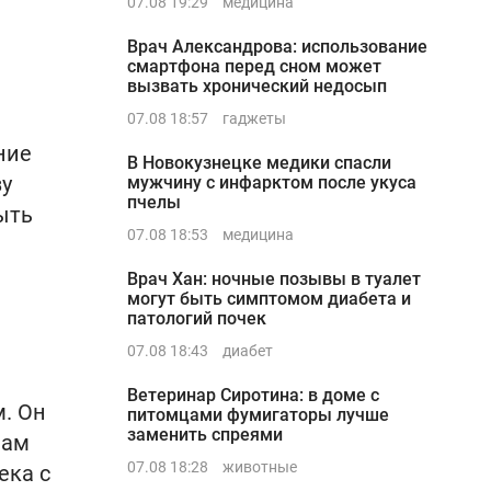
07.08 19:29
медицина
Врач Александрова: использование
смартфона перед сном может
вызвать хронический недосып
07.08 18:57
гаджеты
ние
В Новокузнецке медики спасли
зу
мужчину с инфарктом после укуса
пчелы
ыть
07.08 18:53
медицина
Врач Хан: ночные позывы в туалет
могут быть симптомом диабета и
патологий почек
07.08 18:43
диабет
Ветеринар Сиротина: в доме с
. Он
питомцами фумигаторы лучше
заменить спреями
нам
07.08 18:28
животные
ека с