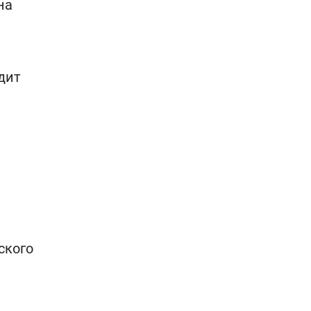
на
дит
ского