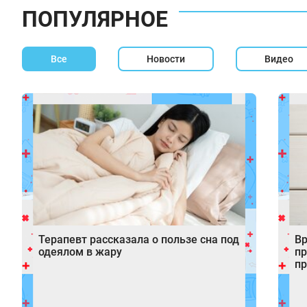
ПОПУЛЯРНОЕ
Все
Новости
Видео
Терапевт рассказала о пользе сна под
Вр
одеялом в жару
пр
пр