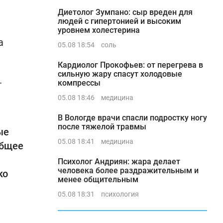
Диетолог Зумпано: сыр вреден для
людей с гипертонией и высоким
уровнем холестерина
а
05.08 18:54
соль
Кардиолог Прокофьев: от перегрева в
сильную жару спасут холодовые
.
компрессы
05.08 18:46
медицина
В Вологде врачи спасли подростку ногу
после тяжелой травмы
ые
05.08 18:41
медицина
общее
Психолог Андриян: жара делает
человека более раздражительным и
ко
менее общительным
05.08 18:31
психология