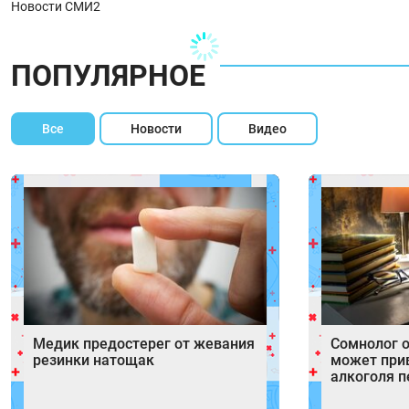
Новости СМИ2
ПОПУЛЯРНОЕ
Все
Новости
Видео
Медик предостерег от жевания
Сомнолог о
резинки натощак
может при
алкоголя п