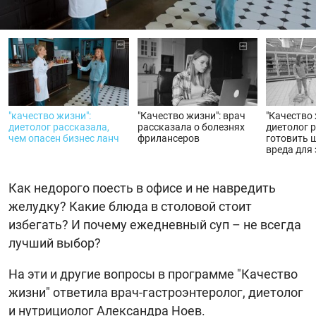
видео
"качество жизни":
"Качество жизни": врач
"Качество 
диетолог рассказала,
рассказала о болезнях
диетолог 
чем опасен бизнес ланч
фрилансеров
готовить 
вреда для
Как недорого поесть в офисе и не навредить
желудку? Какие блюда в столовой стоит
избегать? И почему ежедневный суп – не всегда
лучший выбор?
На эти и другие вопросы в программе "Качество
жизни" ответила врач-гастроэнтеролог, диетолог
и нутрициолог Александра Ноев.