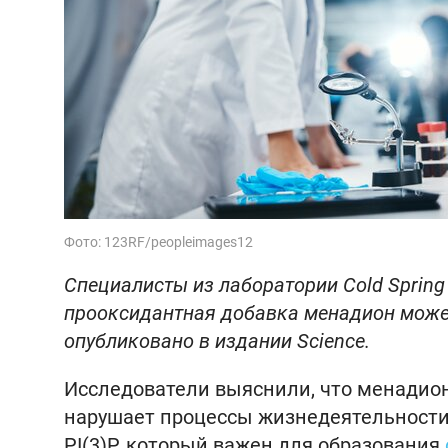
Фото: 123RF/peopleimages12
Специалисты из лаборатории Cold Spring 
прооксидантная добавка менадион может
опубликовано в издании Science.
Исследователи выяснили, что менадио
нарушает процессы жизнедеятельности
PI(3)P, который важен для образования