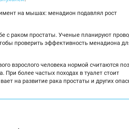
имент на мышах: менадион подавлял рост
бе с раком простаты. Ученые планируют пров
тобы проверить эффективность менадиона дл
ового взрослого человека нормой считаются п
. При более частых походах в туалет стоит
вает на развитие рака простаты и других опа