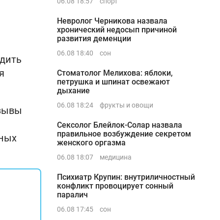
06.08 18:57
спорт
Невролог Черникова назвала
хронический недосып причиной
развития деменции
06.08 18:40
сон
одить
я
Стоматолог Мелихова: яблоки,
петрушка и шпинат освежают
дыхание
06.08 18:24
фрукты и овощи
озывы
Сексолог Блейлок-Солар назвала
правильное возбуждение секретом
сных
женского оргазма
06.08 18:07
медицина
Психиатр Крупин: внутриличностный
конфликт провоцирует сонный
паралич
06.08 17:45
сон