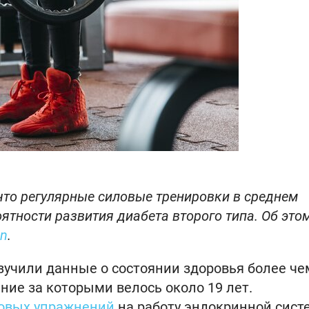
что регулярные силовые тренировки в среднем
тности развития диабета второго типа. Об это
en
.
зучили данные о состоянии здоровья более че
ие за которыми велось около 19 лет.
овых упражнений
на работу эндокринной сист