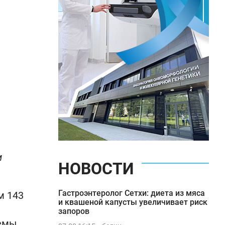
м
НОВОСТИ
Гастроэнтеролог Сетхи: диета из мяса
м 143
и квашеной капусты увеличивает риск
запоров
емы.