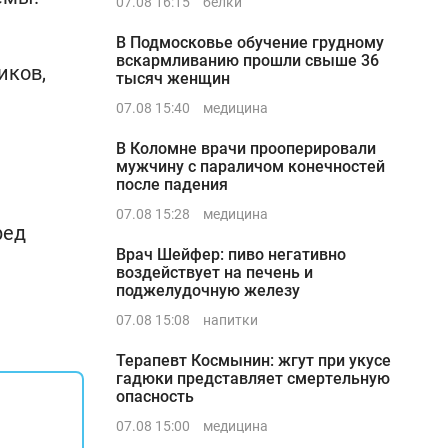
07.08 16:15
белки
В Подмосковье обучение грудному
вскармливанию прошли свыше 36
иков,
тысяч женщин
07.08 15:40
медицина
В Коломне врачи прооперировали
мужчину с параличом конечностей
и
после падения
07.08 15:28
медицина
ред
Врач Шейфер: пиво негативно
воздействует на печень и
поджелудочную железу
07.08 15:08
напитки
Терапевт Космынин: жгут при укусе
гадюки представляет смертельную
опасность
07.08 15:00
медицина