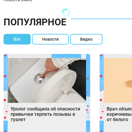
ПОПУЛЯРНОЕ
Все
Новости
Видео
Уролог сообщила об опасности
Врач объяс
привычки терпеть позывы в
коричневый
туалет
от белого