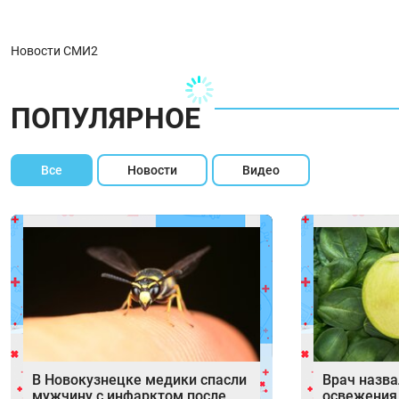
Новости СМИ2
ПОПУЛЯРНОЕ
Все
Новости
Видео
В Новокузнецке медики спасли
Врач назва
мужчину с инфарктом после
освежения