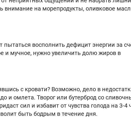
я от неприятных ощущений и не набрать лишн
ть внимание на морепродукты, оливковое масл
т пытаться восполнить дефицит энергии за сч
ое и мучное, нужно увеличить долю жиров в
явшись с кровати? Возможно, дело в недостатк
до и омлета. Творог или бутерброд со сливоч
идаст сил и избавит от чувства голода на 3-4 
зволит быть бодрым в течение дня.