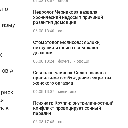
06.08 18:57
спорт
ьно
Невролог Черникова назвала
хронический недосып причиной
развития деменции
низму
06.08 18:40
сон
Стоматолог Мелихова: яблоки,
петрушка и шпинат освежают
дыхание
х
06.08 18:24
фрукты и овощи
ов A,
Сексолог Блейлок-Солар назвала
правильное возбуждение секретом
женского оргазма
 риск
06.08 18:07
медицина
и.
Психиатр Крупин: внутриличностный
ь в
конфликт провоцирует сонный
паралич
06.08 17:45
сон