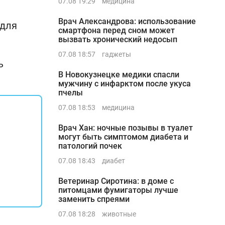
07.08 19:29
медицина
Врач Александрова: использование
 для
смартфона перед сном может
вызвать хронический недосып
07.08 18:57
гаджеты
ь
В Новокузнецке медики спасли
мужчину с инфарктом после укуса
пчелы
07.08 18:53
медицина
Врач Хан: ночные позывы в туалет
могут быть симптомом диабета и
патологий почек
07.08 18:43
диабет
Ветеринар Сиротина: в доме с
питомцами фумигаторы лучше
заменить спреями
07.08 18:28
животные