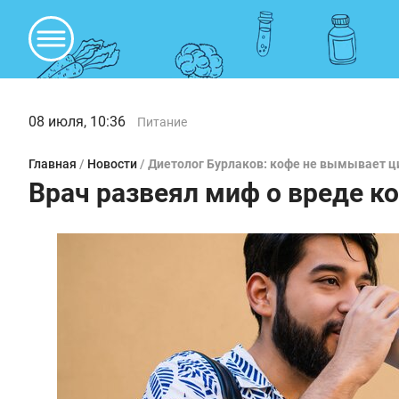
08 июля, 10:36
Питание
Главная
/
Новости
/
Диетолог Бурлаков: кофе не вымывает ц
Врач развеял миф о вреде к