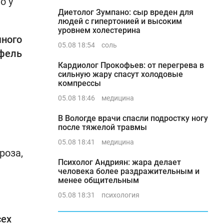
о у
Диетолог Зумпано: сыр вреден для
людей с гипертонией и высоким
уровнем холестерина
много
05.08 18:54
соль
офель
Кардиолог Прокофьев: от перегрева в
сильную жару спасут холодовые
компрессы
05.08 18:46
медицина
В Вологде врачи спасли подростку ногу
после тяжелой травмы
05.08 18:41
медицина
роза,
Психолог Андриян: жара делает
человека более раздражительным и
менее общительным
05.08 18:31
психология
сех