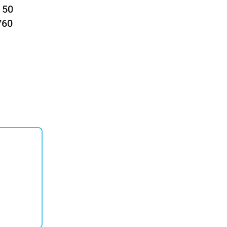
 50
760