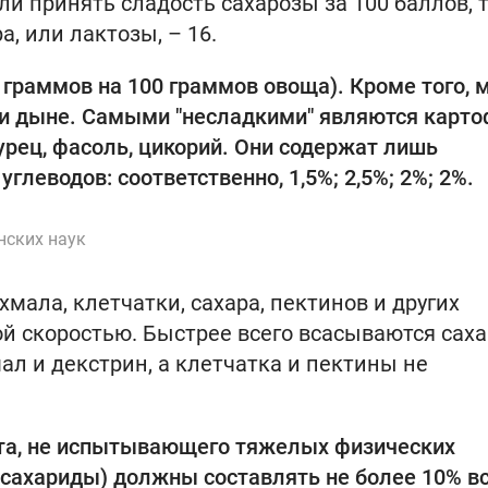
и принять сладость сахарозы за 100 баллов, т
а, или лактозы, – 16.
 граммов на 100 граммов овоща). Кроме того, 
и и дыне. Самыми "несладкими" являются карт
урец, фасоль, цикорий. Они содержат лишь
глеводов: соответственно, 1,5%; 2,5%; 2%; 2%.
нских наук
хмала, клетчатки, сахара, пектинов и других
ой скоростью. Быстрее всего всасываются саха
ал и декстрин, а клетчатка и пектины не
ста, не испытывающего тяжелых физических
исахариды) должны составлять не более 10% в