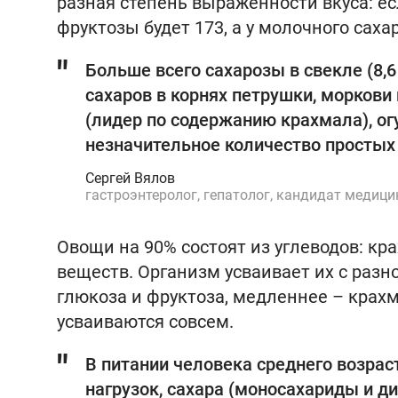
разная степень выраженности вкуса: есл
фруктозы будет 173, а у молочного сахар
Больше всего сахарозы в свекле (8,6
сахаров в корнях петрушки, морков
(лидер по содержанию крахмала), ог
незначительное количество простых у
Сергей Вялов
гастроэнтеролог, гепатолог, кандидат медици
Овощи на 90% состоят из углеводов: кра
веществ. Организм усваивает их с разн
глюкоза и фруктоза, медленнее – крахм
усваиваются совсем.
В питании человека среднего возра
нагрузок, сахара (моносахариды и д