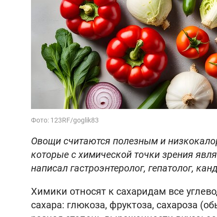
Фото: 123RF/goglik83
Овощи считаются полезным и низкокалор
которые с химической точки зрения явля
написал гастроэнтеролог, гепатолог, кан
Химики относят к сахаридам все углев
сахара: глюкоза, фруктоза, сахароза (о