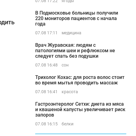
07.08 17:22
ягоды
В Подмосковье больницы получили
220 мониторов пациентов с начала
одить
года
07.08 17:11
медицина
Врач Журавская: людям с
патологиями шеи и рефлюксом не
следует спать без подушки
07.08 16:48
сон
Трихолог Кохас: для роста волос стоит
во время мытья проводить массаж
07.08 16:41
красота
Гастроэнтеролог Сетхи: диета из мяса
и квашеной капусты увеличивает риск
запоров
07.08 16:15
белки