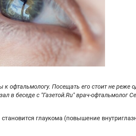
ы к офтальмологу. Посещать его стоит не реже о
зал в беседе с "Газетой.Ru" врач-офтальмолог С
м становится глаукома (повышение внутриглаз