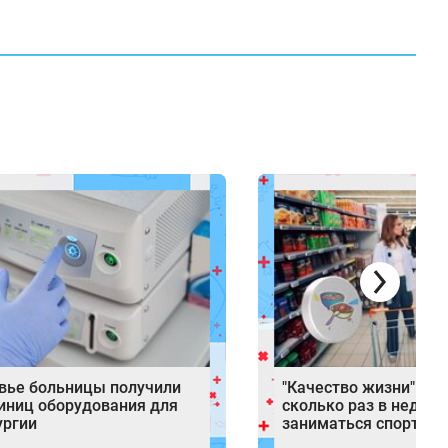
вье больницы получили
"Качество жизни": вр
диниц оборудования для
сколько раз в недел
ургии
заниматься спортом