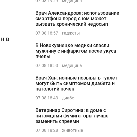
07.08 19:29
медицина
Врач Александрова: использование
смартфона перед сном может
вызвать хронический недосып
07.08 18:57
гаджеты
н в
В Новокузнецке медики спасли
мужчину с инфарктом после укуса
пчелы
07.08 18:53
медицина
Врач Хан: ночные позывы в туалет
могут быть симптомом диабета и
патологий почек
07.08 18:43
диабет
Ветеринар Сиротина: в доме с
питомцами фумигаторы лучше
заменить спреями
07.08 18:28
животные