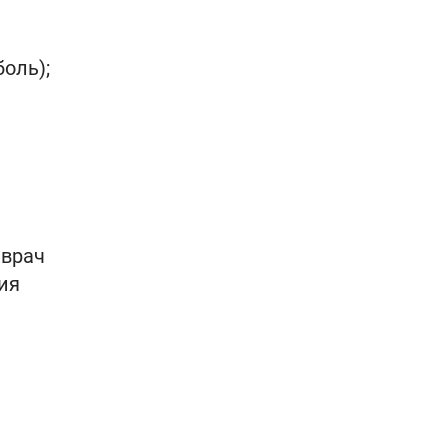
оль);
 врач
ия