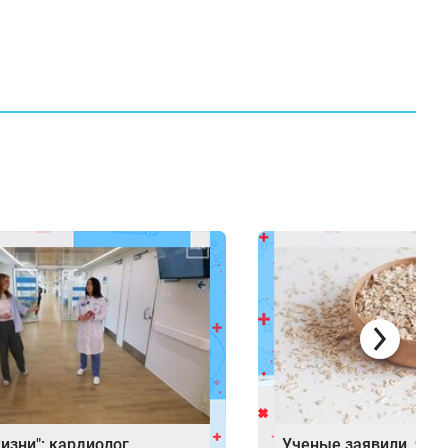
изни": кардиолог
Ученые заявили, что