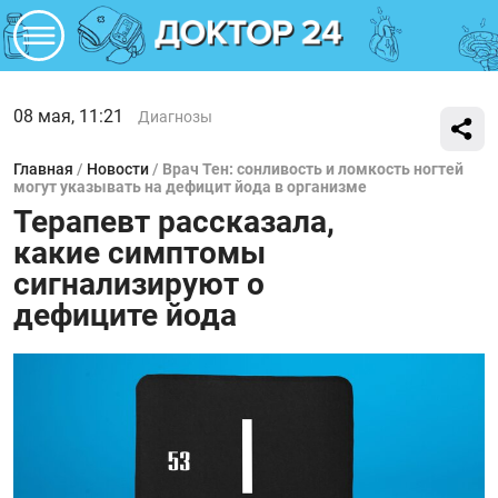
08 мая, 11:21
Диагнозы
Главная
/
Новости
/
Врач Тен: сонливость и ломкость ногтей
могут указывать на дефицит йода в организме
Терапевт рассказала,
какие симптомы
сигнализируют о
дефиците йода