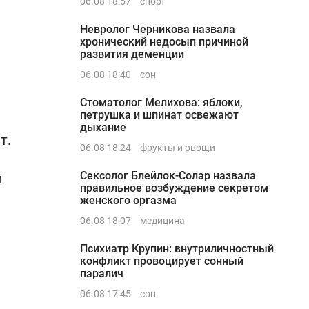
06.08 18:57
спорт
Невролог Черникова назвала
хронический недосып причиной
развития деменции
06.08 18:40
сон
Стоматолог Мелихова: яблоки,
петрушка и шпинат освежают
дыхание
т.
06.08 18:24
фрукты и овощи
Сексолог Блейлок-Солар назвала
и
правильное возбуждение секретом
женского оргазма
06.08 18:07
медицина
Психиатр Крупин: внутриличностный
конфликт провоцирует сонный
паралич
06.08 17:45
сон