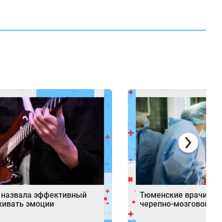
 назвала эффективный
Тюменские врачи спа
живать эмоции
черепно-мозговой тр