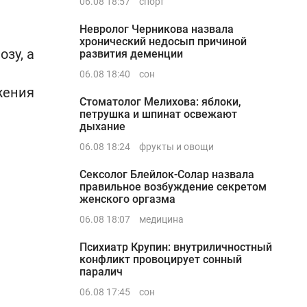
06.08 18:57
спорт
Невролог Черникова назвала
хронический недосып причиной
озу, а
развития деменции
06.08 18:40
сон
жения
Стоматолог Мелихова: яблоки,
петрушка и шпинат освежают
дыхание
06.08 18:24
фрукты и овощи
Сексолог Блейлок-Солар назвала
правильное возбуждение секретом
женского оргазма
06.08 18:07
медицина
Психиатр Крупин: внутриличностный
конфликт провоцирует сонный
паралич
06.08 17:45
сон