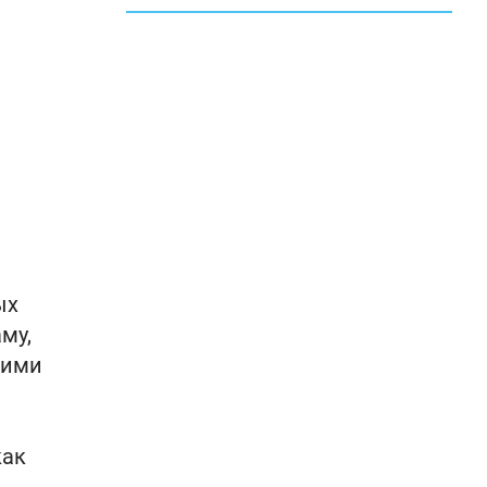
ых
му,
ними
как