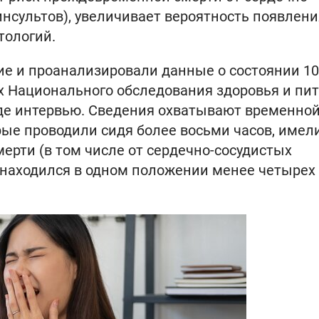
инсультов), увеличивает вероятность появлени
тологий.
е и проанализировали данные о состоянии 10
х Национального обследования здоровья и пи
оде интервью. Сведения охватывают временно
рые проводили сидя более восьми часов, имел
рти (в том числе от сердечно-сосудистых
о находился в одном положении менее четырех