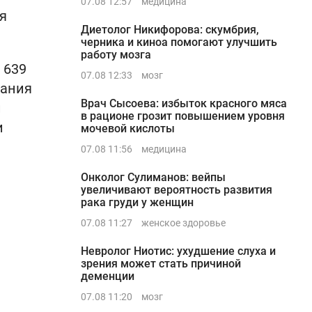
07.08 12:57
медицина
я
Диетолог Никифорова: скумбрия,
черника и киноа помогают улучшить
работу мозга
 639
07.08 12:33
мозг
тания
Врач Сысоева: избыток красного мяса
й
в рационе грозит повышением уровня
и
мочевой кислоты
07.08 11:56
медицина
Онколог Сулиманов: вейпы
увеличивают вероятность развития
рака груди у женщин
07.08 11:27
женское здоровье
Невролог Ниотис: ухудшение слуха и
зрения может стать причиной
деменции
07.08 11:20
мозг