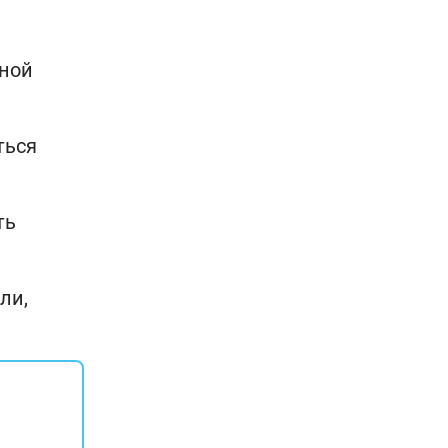
сной
ться
ть
ли,