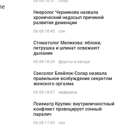
06.08 18:57
спорт
ле
Невролог Черникова назвала
хронический недосып причиной
развития деменции
06.08 18:40
сон
Стоматолог Мелихова: яблоки,
петрушка и шпинат освежают
дыхание
06.08 18:24
фрукты и овощи
Сексолог Блейлок-Солар назвала
правильное возбуждение секретом
женского оргазма
06.08 18:07
медицина
Психиатр Крупин: внутриличностный
конфликт провоцирует сонный
паралич
06.08 17:45
сон