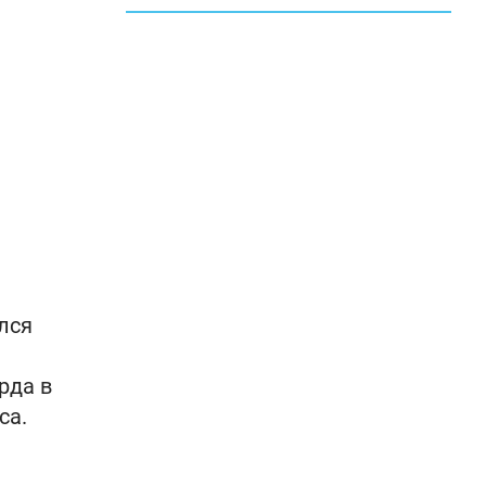
лся
рда в
са.