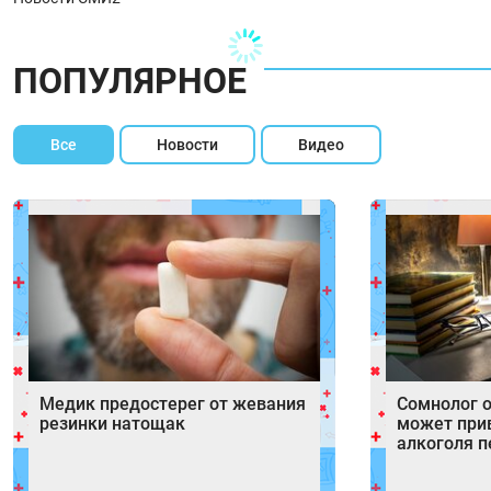
ПОПУЛЯРНОЕ
Все
Новости
Видео
Медик предостерег от жевания
Сомнолог о
резинки натощак
может при
алкоголя п