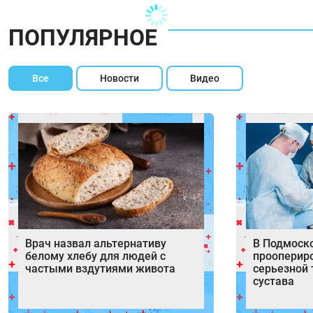
ПОПУЛЯРНОЕ
Все
Новости
Видео
Врач назвал альтернативу
В Подмоск
белому хлебу для людей с
проопериро
частыми вздутиями живота
серьезной 
сустава