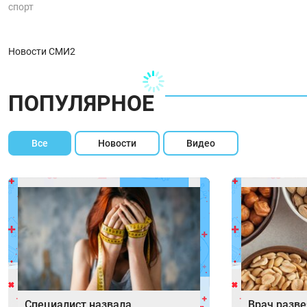
спорт
Новости СМИ2
ПОПУЛЯРНОЕ
Все
Новости
Видео
Специалист назвала
Врач разв