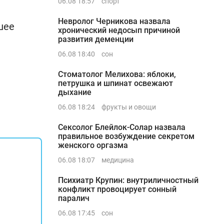
06.08 18:57
спорт
Невролог Черникова назвала
шее
хронический недосып причиной
развития деменции
06.08 18:40
сон
Стоматолог Мелихова: яблоки,
петрушка и шпинат освежают
дыхание
06.08 18:24
фрукты и овощи
Сексолог Блейлок-Солар назвала
правильное возбуждение секретом
женского оргазма
06.08 18:07
медицина
Психиатр Крупин: внутриличностный
конфликт провоцирует сонный
:
паралич
06.08 17:45
сон