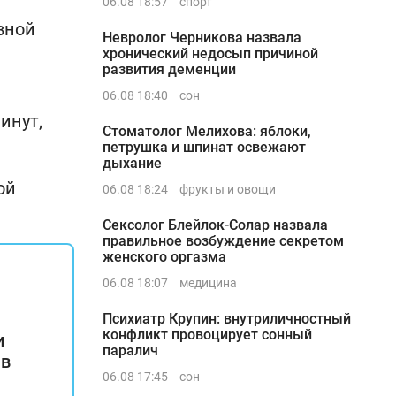
06.08 18:57
спорт
вной
Невролог Черникова назвала
хронический недосып причиной
развития деменции
06.08 18:40
сон
инут,
Стоматолог Мелихова: яблоки,
петрушка и шпинат освежают
дыхание
ой
06.08 18:24
фрукты и овощи
Сексолог Блейлок-Солар назвала
правильное возбуждение секретом
женского оргазма
06.08 18:07
медицина
Психиатр Крупин: внутриличностный
конфликт провоцирует сонный
и
паралич
 в
06.08 17:45
сон