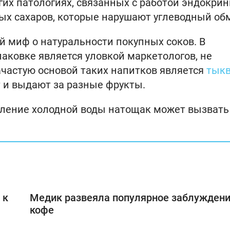
гих патологиях, связанных с работой эндокри
тых сахаров, которые нарушают углеводный об
й миф о натуральности покупных соков. В
аковке является уловкой маркетологов, не
ачастую основой таких напитков является
тык
 и выдают за разные фрукты.
ебление холодной воды натощак может вызвать
 к
Медик развеяла популярное заблуждени
кофе