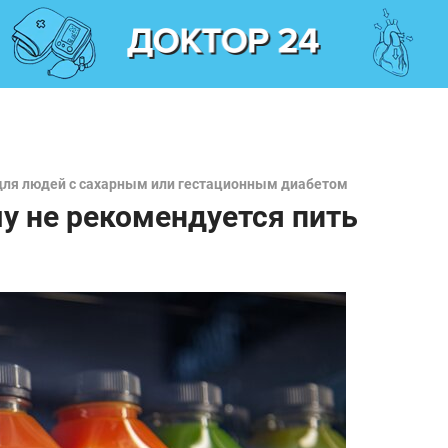
для людей с сахарным или гестационным диабетом
у не рекомендуется пить