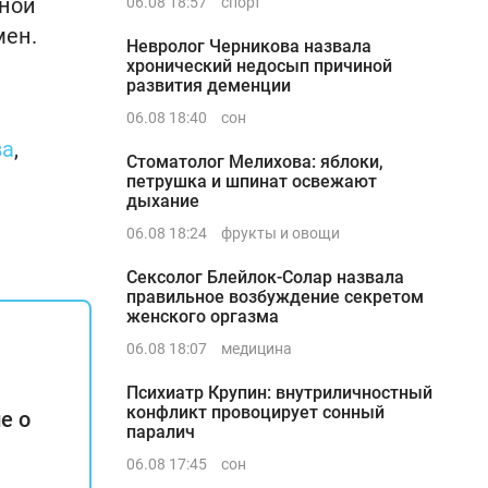
нной
06.08 18:57
спорт
мен.
Невролог Черникова назвала
хронический недосып причиной
развития деменции
06.08 18:40
сон
ва
,
Стоматолог Мелихова: яблоки,
петрушка и шпинат освежают
дыхание
06.08 18:24
фрукты и овощи
Сексолог Блейлок-Солар назвала
правильное возбуждение секретом
женского оргазма
06.08 18:07
медицина
Психиатр Крупин: внутриличностный
конфликт провоцирует сонный
е о
паралич
06.08 17:45
сон