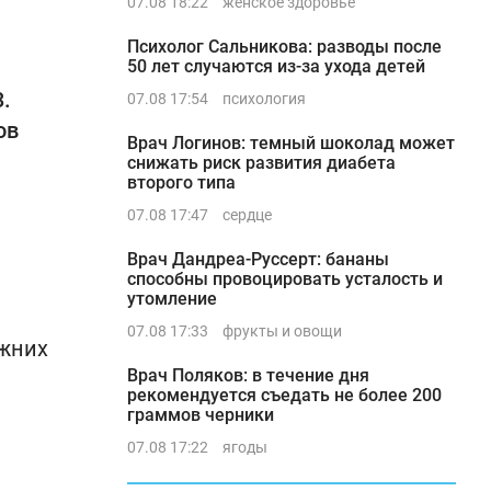
07.08 18:22
женское здоровье
Психолог Сальникова: разводы после
50 лет случаются из-за ухода детей
.
07.08 17:54
психология
ов
Врач Логинов: темный шоколад может
снижать риск развития диабета
второго типа
07.08 17:47
сердце
Врач Дандреа-Руссерт: бананы
способны провоцировать усталость и
утомление
07.08 17:33
фрукты и овощи
ижних
Врач Поляков: в течение дня
рекомендуется съедать не более 200
граммов черники
07.08 17:22
ягоды