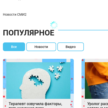
Новости СМИ2
ПОПУЛЯРНОЕ
Все
Новости
Видео
Терапевт озвучила факторы,
Уролог рас