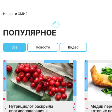
Новости СМИ2
ПОПУЛЯРНОЕ
Все
Новости
Видео
Нутрициолог раскрыла
Медик пер
противопоказания к
которые п