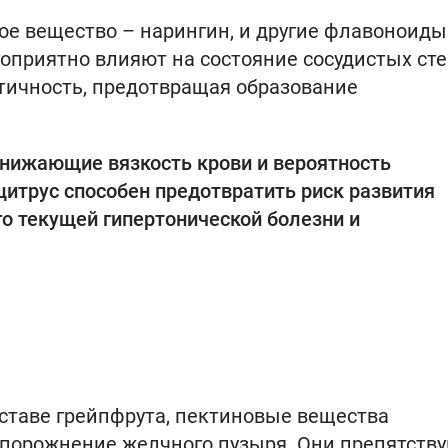
ное вещество – нарингин, и другие флавоноиды
оприятно влияют на состояние сосудистых сте
тичность, предотвращая образование
снижающие вязкость крови и вероятность
цитрус способен предотвратить риск развития
го текущей гипертонической болезни и
оставе грейпфрута, пектиновые вещества
опорожнение желчного пузыря. Они препятств