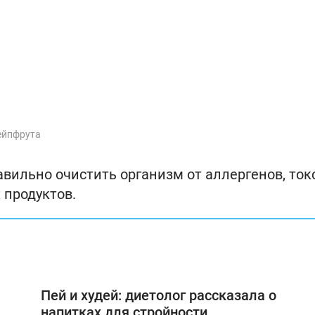
ейпфрута
равильно очистить организм от аллергенов, то
 продуктов.
Пей и худей: диетолог рассказала о
напитках для стройности