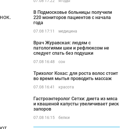
07.08 17:22
ягоды
В Подмосковье больницы получили
нок.
220 мониторов пациентов с начала
года
07.08 17:11
медицина
Врач Журавская: людям с
патологиями шеи и рефлюксом не
следует спать без подушки
07.08 16:48
сон
Трихолог Кохас: для роста волос стоит
во время мытья проводить массаж
07.08 16:41
красота
Гастроэнтеролог Сетхи: диета из мяса
и квашеной капусты увеличивает риск
запоров
07.08 16:15
белки
уют