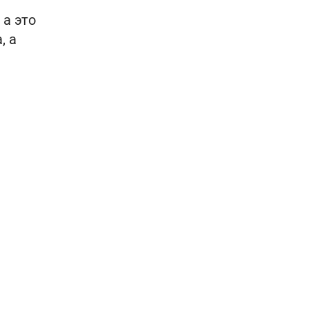
 а это
, а