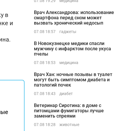
07.08 19:29
медицина
Врач Александрова: использование
у в
смартфона перед сном может
нке и
вызвать хронический недосып
07.08 18:57
гаджеты
ина.
В Новокузнецке медики спасли
мужчину с инфарктом после укуса
пчелы
07.08 18:53
медицина
Врач Хан: ночные позывы в туалет
могут быть симптомом диабета и
патологий почек
07.08 18:43
диабет
Ветеринар Сиротина: в доме с
питомцами фумигаторы лучше
ные
заменить спреями
07.08 18:28
животные