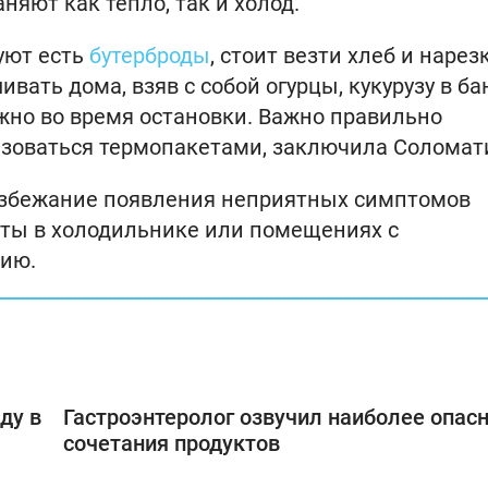
няют как тепло, так и холод.
уют есть
бутерброды
, стоит везти хлеб и нарезк
вать дома, взяв с собой огурцы, кукурузу в ба
жно во время остановки. Важно правильно
ьзоваться термопакетами, заключила Соломат
 избежание появления неприятных симптомов
аты в холодильнике или помещениях с
сию.
ду в
Гастроэнтеролог озвучил наиболее опас
сочетания продуктов