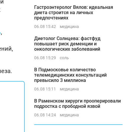
ой
Гастроэнтеролог Вялов: идеальная
к
диета строится на личных
предпочтениях
06.08 15:42
медицина
ь
,
Диетолог Солнцева: фастфуд
повышает риск деменции и
ений,
онкологических заболеваний
06.08 15:29
соль
В Подмосковье количество
леза.
телемедицинских консультаций
превысило 3 миллиона
06.08 15:11
медицина
В Раменском хирурги прооперировали
подростка с прободной язвой
06.08 14:24
медицина