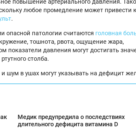
ьное повышение артериального давления. Так
оскольку любое промедление может привести 
ульт
.
ми опасной патологии считаются
головная бол
кружение, тошнота, рвота, ощущение жара,
ом показатели давления могут достигать знач
ртутного столба.
а и шум в ушах могут указывать на дефицит же
нак
Медик предупредила о последствиях
длительного дефицита витамина D