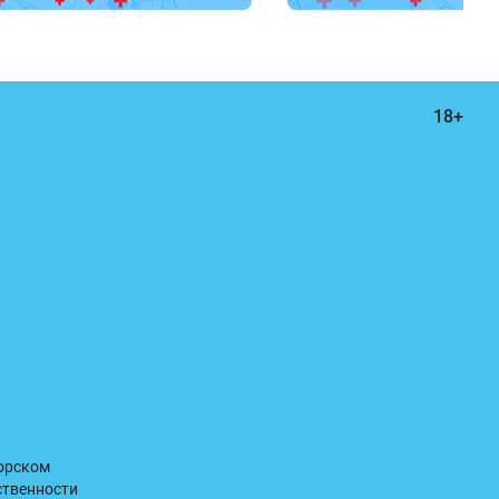
торском
ственности