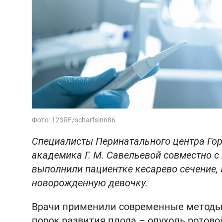
Фото: 123RF/scharfsinn86
Специалисты Перинатального центра Го
академика Г. М. Савельевой совместно 
выполнили пациентке кесарево сечение,
новорожденную девочку.
Врачи применили современные методы
порок развития плода – опухоль ротово