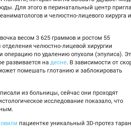
оды. Для этого в перинатальный центр пригл
реаниматологов и челюстно-лицевого хирурга 
вочка весом 3 625 граммов и ростом 55
 отделения челюстно-лицевой хирургии
 операцию по удалению опухоли (эпулиса). Э
ое развивается на
десне
. В зависимости от ско
 может помешать глотанию и заблокировать
писали из больницы, сейчас они проходят
стологическое исследование показало, что
нным.
новили
пациентке уникальный 3D-протез тара