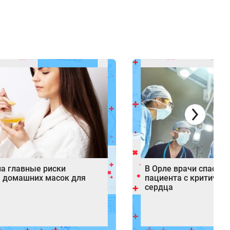
ла главные риски
В Орле врачи спасли 
 домашних масок для
пациента с критичес
сердца