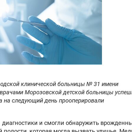
родской клинической больницы № 31 имени
с врачами Морозовской детской больницы успеш
 а на следующий день прооперировали
 диагностики и смогли обнаружить врожденн
й полости, которая могла вызвать удушье. Ме