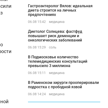
асили
Гастроэнтеролог Вялов: идеальная
диета строится на личных
из
предпочтениях
06.08 15:42
медицина
Диетолог Солнцева: фастфуд
повышает риск деменции и
онкологических заболеваний
то
06.08 15:29
соль
рости
В Подмосковье количество
телемедицинских консультаций
превысило 3 миллиона
06.08 15:11
медицина
В Раменском хирурги прооперировали
подростка с прободной язвой
06.08 14:24
медицина
нной