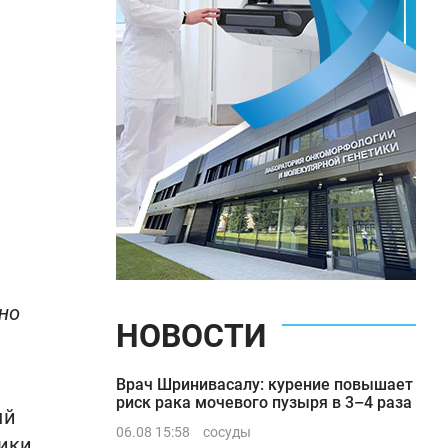
но
НОВОСТИ
Врач Шринивасалу: курение повышает
риск рака мочевого пузыря в 3–4 раза
ый
06.08 15:58
сосуды
дики